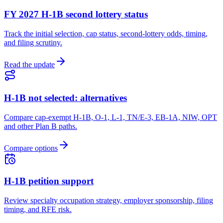
FY 2027 H-1B second lottery status
Track the initial selection, cap status, second-lottery odds, timing,
and filing scrutiny.
Read the update
H-1B not selected: alternatives
Compare cap-exempt H-1B, O-1, L-1, TN/E-3, EB-1A, NIW, OPT
and other Plan B paths.
Compare options
H-1B petition support
Review specialty occupation strategy, employer sponsorship, filing
timing, and RFE risk.