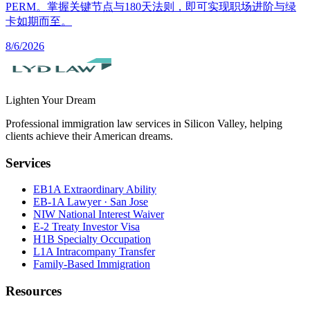
PERM。掌握关键节点与180天法则，即可实现职场进阶与绿
卡如期而至。
8/6/2026
Lighten Your Dream
Professional immigration law services in Silicon Valley, helping
clients achieve their American dreams.
Services
EB1A Extraordinary Ability
EB-1A Lawyer · San Jose
NIW National Interest Waiver
E-2 Treaty Investor Visa
H1B Specialty Occupation
L1A Intracompany Transfer
Family-Based Immigration
Resources