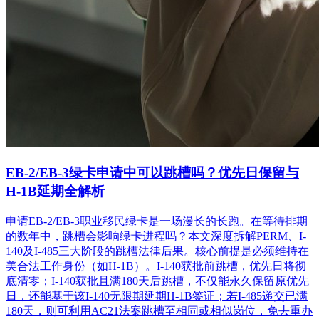
EB-2/EB-3绿卡申请中可以跳槽吗？优先日保留与
H-1B延期全解析
申请EB-2/EB-3职业移民绿卡是一场漫长的长跑。在等待排期
的数年中，跳槽会影响绿卡进程吗？本文深度拆解PERM、I-
140及I-485三大阶段的跳槽法律后果。核心前提是必须维持在
美合法工作身份（如H-1B）。I-140获批前跳槽，优先日将彻
底清零；I-140获批且满180天后跳槽，不仅能永久保留原优先
日，还能基于该I-140无限期延期H-1B签证；若I-485递交已满
180天，则可利用AC21法案跳槽至相同或相似岗位，免去重办