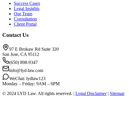
Success Cases
Legal Insights
Our Team
Consultation
Client Portal
Contact Us
97 E Brokaw Rd Suite 320
San Jose, CA 95112
(650) 898-9347
info@lyd-law.com
WeChat: lydlaw123
Monday – Friday: 9AM – 6PM
© 2024 LYD Law.
All rights reserved.
|
Legal Disclaimer
|
Sitemap