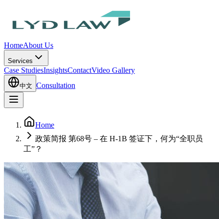
Home
About Us
Services
Case Studies
Insights
Contact
Video Gallery
Consultation
中文
Home
政策简报 第68号 – 在 H-1B 签证下，何为“全职员
工”？