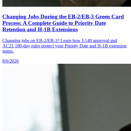
Changing Jobs During the EB-2/EB-3 Green Card
Process: A Complete Guide to Priority Date
Retention and H-1B Extensions
Changing jobs on EB-2/EB-3? Learn how I-140 approval and
AC21 180-day rules protect your Priority Date and H-1B extension
status.
8/6/2026