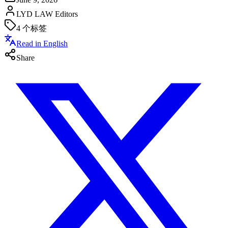
LYD LAW Editors
4
个标签
Read in English
Share