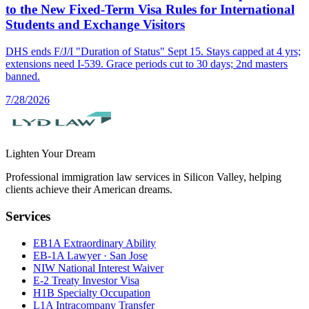
to the New Fixed-Term Visa Rules for International
Students and Exchange Visitors
DHS ends F/J/I "Duration of Status" Sept 15. Stays capped at 4 yrs;
extensions need I-539. Grace periods cut to 30 days; 2nd masters
banned.
7/28/2026
Lighten Your Dream
Professional immigration law services in Silicon Valley, helping
clients achieve their American dreams.
Services
EB1A Extraordinary Ability
EB-1A Lawyer · San Jose
NIW National Interest Waiver
E-2 Treaty Investor Visa
H1B Specialty Occupation
L1A Intracompany Transfer