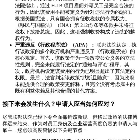
法院指出，通过 H-1B 项目雇佣外籍员工是完全合法的
行为，因此该费用不能被定义为针对违法行为的惩罚。
根据美国宪法，只有国会拥有征收税款的专属权力。
《移民与国籍法》（INA）第 212(f) 条等条款并未将征
税权下放给总统。因此，这项强制收费构成了违宪的越
权行为。
严重违反《行政程序法》（APA）：
联邦法院认定，执
行该政策的多个政府机构严重违反了《行政程序法》的
核心规定。首先，该政策作为一项改变公众义务的立法
性规则，完全未能履行法定的“通知与评论”程序。其
次，政府机构设定该费用的行为已明显超出了其法定的
权限。最后，法官判定该政策“武断且随意”，因为政府
未能提供合理的政策变更解释，且完全没有考虑雇主的
既有利益依赖及其他合理的替代方案。
接下来会发生什么？申请人应当如何应对？
尽管联邦法院已经下令全面撤销该新规，但移民政策的法律博
弈远未结束。作为对员工身份及企业运营高度负责的申请人与
雇主，您必须高度警惕以下关键节点：