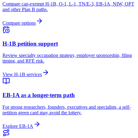
Compare cap-exempt H-1B, O-1, L-1, TN/E-3, EB-1A, NIW, OPT
and other Plan B paths.
Compare options
H-1B petition support
Review specialty occupation strategy, employer sponsorship, filing
timing, and RFE risk.
View H-1B services
EB-1A as a longer-term path
For strong researchers, founders, executives and specialists, a self-
petition green card may avoid the lottery.
Explore EB-1A