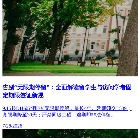
告别“无限期停留”：全面解读留学生与访问学者固
定期限签证新规
9.15起DHS取消F/J/I无限期停留，最长4年。延期须交I-539；
宽限期降至30天；严禁同级二硕；逾期即非法停留。
7/28/2026