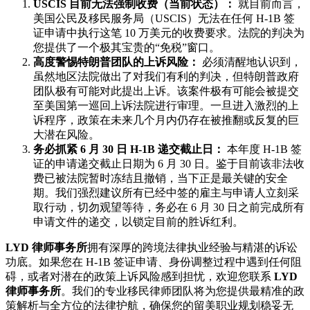
USCIS 目前无法强制收费（当前状态）：
就目前而言，
美国公民及移民服务局（USCIS）无法在任何 H-1B 签
证申请中执行这笔 10 万美元的收费要求。法院的判决为
您提供了一个极其宝贵的“免税”窗口。
高度警惕特朗普团队的上诉风险：
必须清醒地认识到，
虽然地区法院做出了对我们有利的判决，但特朗普政府
团队极有可能对此提出上诉。该案件极有可能会被提交
至美国第一巡回上诉法院进行审理。一旦进入激烈的上
诉程序，政策在未来几个月内仍存在被推翻或反复的巨
大潜在风险。
务必抓紧 6 月 30 日 H-1B 递交截止日：
本年度 H-1B 签
证的申请递交截止日期为 6 月 30 日。鉴于目前该非法收
费已被法院暂时冻结且撤销，当下正是最关键的安全
期。我们强烈建议所有已经中签的雇主与申请人立刻采
取行动，切勿观望等待，务必在 6 月 30 日之前完成所有
申请文件的递交，以锁定目前的胜诉红利。
LYD 律师事务所
拥有深厚的跨境法律执业经验与精湛的诉讼
功底。如果您在 H-1B 签证申请、身份调整过程中遇到任何阻
碍，或者对潜在的政策上诉风险感到担忧，欢迎您联系
LYD
律师事务所
。我们的专业移民律师团队将为您提供最精准的政
策解析与全方位的法律护航，确保您的留美职业规划稳妥无