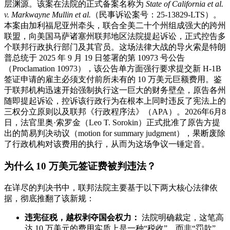
层渊源。该案在法院的正式备案名称为
State of California et al.
v. Markwayne Mullin et al.
（民事诉讼案号：25-13829-LTS）。
本案由加利福尼亚州牵头，联合全美二十个州组成强大的跨州
联盟，向美国马萨诸塞州联邦地区法院提起诉讼，正式控告多
个联邦行政执行部门及其官员。这场法律大战的导火索是特朗
普总统于 2025 年 9 月 19 日签署的第 10973 号公告
（Proclamation 10973），该公告单方面强行要求提交新 H-1B
签证申请的雇主必须支付前所未有的 10 万美元巨额费用。鉴
于联邦机构迅速开始强制执行这一巨大的财务壁垒，原告各州
随即提起诉讼，控诉该行政行为在根本上同时违反了宪法上的
三权分立原则以及联邦《行政程序法》（APA）。2026年6月8
日，法官里奥·索罗金（Leo T. Sorokin）正式批准了原告方提
出的简易判决动议（motion for summary judgment），果断废除
了行政机构对该费用的执行，从而为这场争议一锤定音。
为什么 10 万美元签证费被判违法？
在详尽的判决书中，联邦法院主要基于以下两大核心法律依
据，彻底推翻了该新规：
违宪征税，越权剥夺国会权力：
法院明确裁定，这笔高
达 10 万美元的费用实质上是一种“税收”，而非“罚款”。