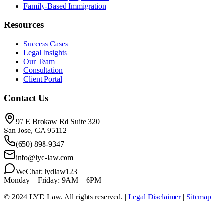
Family-Based Immigration
Resources
Success Cases
Legal Insights
Our Team
Consultation
Client Portal
Contact Us
97 E Brokaw Rd Suite 320
San Jose, CA 95112
(650) 898-9347
info@lyd-law.com
WeChat: lydlaw123
Monday – Friday: 9AM – 6PM
© 2024 LYD Law.
All rights reserved.
|
Legal Disclaimer
|
Sitemap