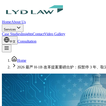
Home
About Us
Services
Case Studies
Insights
Contact
Video Gallery
Consultation
中文
Home
2026 最严 H-1B 改革提案重磅出炉：拟暂停 3 年、取