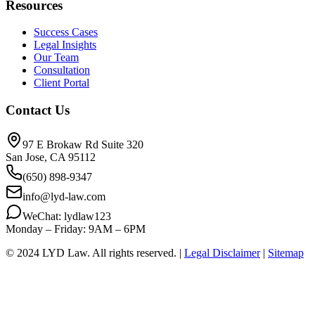
Resources
Success Cases
Legal Insights
Our Team
Consultation
Client Portal
Contact Us
97 E Brokaw Rd Suite 320
San Jose, CA 95112
(650) 898-9347
info@lyd-law.com
WeChat: lydlaw123
Monday – Friday: 9AM – 6PM
© 2024 LYD Law.
All rights reserved.
|
Legal Disclaimer
|
Sitemap