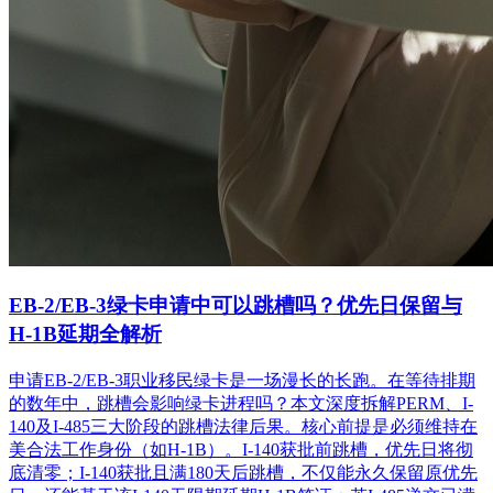
EB-2/EB-3绿卡申请中可以跳槽吗？优先日保留与
H-1B延期全解析
申请EB-2/EB-3职业移民绿卡是一场漫长的长跑。在等待排期
的数年中，跳槽会影响绿卡进程吗？本文深度拆解PERM、I-
140及I-485三大阶段的跳槽法律后果。核心前提是必须维持在
美合法工作身份（如H-1B）。I-140获批前跳槽，优先日将彻
底清零；I-140获批且满180天后跳槽，不仅能永久保留原优先