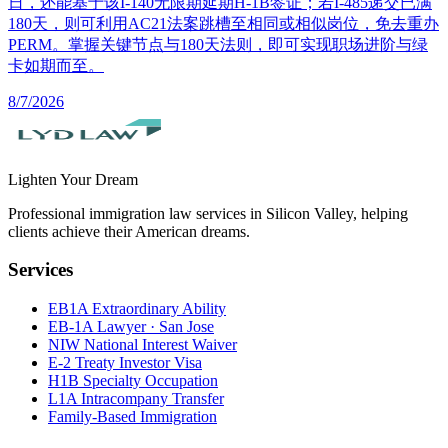
日，还能基于该I-140无限期延期H-1B签证；若I-485递交已满
180天，则可利用AC21法案跳槽至相同或相似岗位，免去重办
PERM。掌握关键节点与180天法则，即可实现职场进阶与绿
卡如期而至。
8/7/2026
Lighten Your Dream
Professional immigration law services in Silicon Valley, helping
clients achieve their American dreams.
Services
EB1A Extraordinary Ability
EB-1A Lawyer · San Jose
NIW National Interest Waiver
E-2 Treaty Investor Visa
H1B Specialty Occupation
L1A Intracompany Transfer
Family-Based Immigration