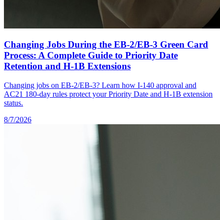
Changing Jobs During the EB-2/EB-3 Green Card
Process: A Complete Guide to Priority Date
Retention and H-1B Extensions
Changing jobs on EB-2/EB-3? Learn how I-140 approval and
AC21 180-day rules protect your Priority Date and H-1B extension
status.
8/7/2026