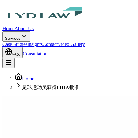
Home
About Us
Services
Case Studies
Insights
Contact
Video Gallery
Consultation
中文
Home
足球运动员获得EB1A批准