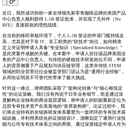
近日，我所成功协助一家全球领先新零售咖啡品牌的美国产品
中心负责人顺利获得 L-1B 签证批准，并实现了无补件（No
RFE）直接获批的理想战绩。
在当前的移民审核环境下，个人 L-1B 签证的申请门槛持续走
高，尤其是对于非 IT、非工程类的“软技术”岗位，如何精准
定义并证明申请人具备“专业知识（Specialized Knowledge）”
是此类案件成败的关键。在本案中，申请人担任该品牌美国业
务的产品中心负责人。与传统的硬核技术研发岗位不同，申请
人的背景侧重于产品规划与供应链管理，这类非传统 STEM
领域的职业背景往往会被监管部门误认为是“通用行业经验”，
从而给证明其不可替代性带来了极大挑战。
针对这一难点，律师团队采取了“架构化转换”与“核心枢纽定
性”的论证策略。我们没有拘泥于日常业务细节，而是通过深
度解构企业独有的商业底层逻辑，将申请人的职能重新定位为
总部专有技术资产在美落地的“首席架构师”。论证过程中，我
们将企业特有的全链路研发体系重塑为一套闭环的专有技术基
础设施，并利用系统化的证据链设计，清晰划定了通用行业技
能与公司专有技术体系之间的界限。通过深度锚定申请人作为