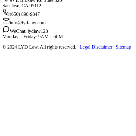
97 E Brokaw Rd Suite 320
San Jose, CA 95112
(650) 898-9347
info@lyd-law.com
WeChat: lydlaw123
Monday – Friday: 9AM – 6PM
© 2024 LYD Law.
All rights reserved.
|
Legal Disclaimer
|
Sitemap