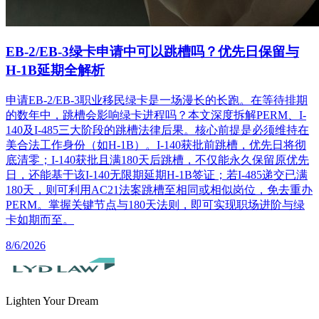
EB-2/EB-3绿卡申请中可以跳槽吗？优先日保留与
H-1B延期全解析
申请EB-2/EB-3职业移民绿卡是一场漫长的长跑。在等待排期
的数年中，跳槽会影响绿卡进程吗？本文深度拆解PERM、I-
140及I-485三大阶段的跳槽法律后果。核心前提是必须维持在
美合法工作身份（如H-1B）。I-140获批前跳槽，优先日将彻
底清零；I-140获批且满180天后跳槽，不仅能永久保留原优先
日，还能基于该I-140无限期延期H-1B签证；若I-485递交已满
180天，则可利用AC21法案跳槽至相同或相似岗位，免去重办
PERM。掌握关键节点与180天法则，即可实现职场进阶与绿
卡如期而至。
8/6/2026
Lighten Your Dream