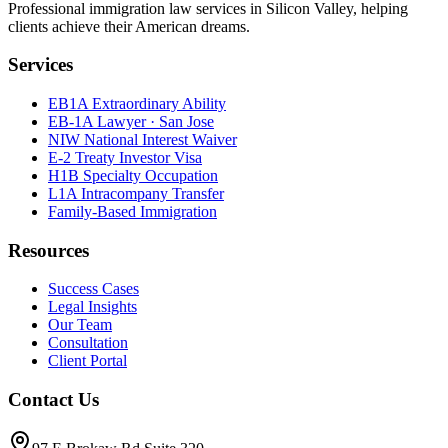
Professional immigration law services in Silicon Valley, helping
clients achieve their American dreams.
Services
EB1A Extraordinary Ability
EB-1A Lawyer · San Jose
NIW National Interest Waiver
E-2 Treaty Investor Visa
H1B Specialty Occupation
L1A Intracompany Transfer
Family-Based Immigration
Resources
Success Cases
Legal Insights
Our Team
Consultation
Client Portal
Contact Us