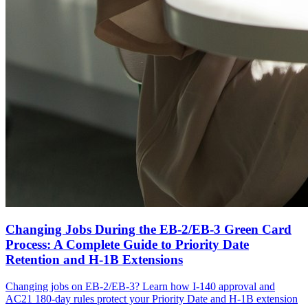
Changing Jobs During the EB-2/EB-3 Green Card
Process: A Complete Guide to Priority Date
Retention and H-1B Extensions
Changing jobs on EB-2/EB-3? Learn how I-140 approval and
AC21 180-day rules protect your Priority Date and H-1B extension