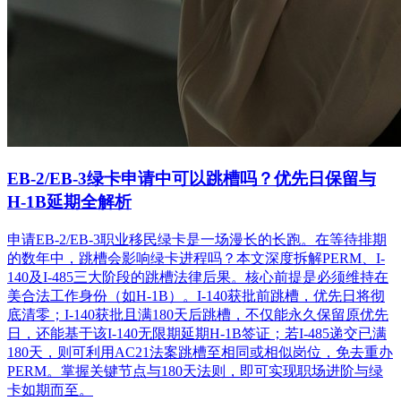
EB-2/EB-3绿卡申请中可以跳槽吗？优先日保留与
H-1B延期全解析
申请EB-2/EB-3职业移民绿卡是一场漫长的长跑。在等待排期
的数年中，跳槽会影响绿卡进程吗？本文深度拆解PERM、I-
140及I-485三大阶段的跳槽法律后果。核心前提是必须维持在
美合法工作身份（如H-1B）。I-140获批前跳槽，优先日将彻
底清零；I-140获批且满180天后跳槽，不仅能永久保留原优先
日，还能基于该I-140无限期延期H-1B签证；若I-485递交已满
180天，则可利用AC21法案跳槽至相同或相似岗位，免去重办
PERM。掌握关键节点与180天法则，即可实现职场进阶与绿
卡如期而至。