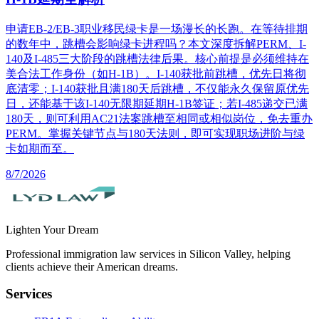
申请EB-2/EB-3职业移民绿卡是一场漫长的长跑。在等待排期
的数年中，跳槽会影响绿卡进程吗？本文深度拆解PERM、I-
140及I-485三大阶段的跳槽法律后果。核心前提是必须维持在
美合法工作身份（如H-1B）。I-140获批前跳槽，优先日将彻
底清零；I-140获批且满180天后跳槽，不仅能永久保留原优先
日，还能基于该I-140无限期延期H-1B签证；若I-485递交已满
180天，则可利用AC21法案跳槽至相同或相似岗位，免去重办
PERM。掌握关键节点与180天法则，即可实现职场进阶与绿
卡如期而至。
8/7/2026
Lighten Your Dream
Professional immigration law services in Silicon Valley, helping
clients achieve their American dreams.
Services