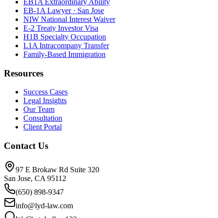
EB1A Extraordinary Ability
EB-1A Lawyer · San Jose
NIW National Interest Waiver
E-2 Treaty Investor Visa
H1B Specialty Occupation
L1A Intracompany Transfer
Family-Based Immigration
Resources
Success Cases
Legal Insights
Our Team
Consultation
Client Portal
Contact Us
97 E Brokaw Rd Suite 320
San Jose, CA 95112
(650) 898-9347
info@lyd-law.com