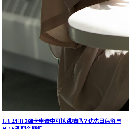
EB-2/EB-3绿卡申请中可以跳槽吗？优先日保留与
H-1B延期全解析