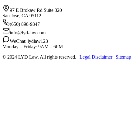
97 E Brokaw Rd Suite 320
San Jose, CA 95112
(650) 898-9347
info@lyd-law.com
WeChat: lydlaw123
Monday – Friday: 9AM – 6PM
© 2024 LYD Law.
All rights reserved.
|
Legal Disclaimer
|
Sitemap