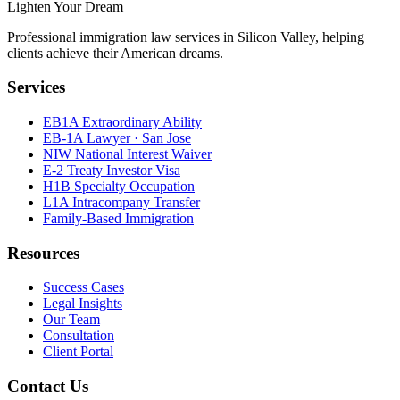
Lighten Your Dream
Professional immigration law services in Silicon Valley, helping
clients achieve their American dreams.
Services
EB1A Extraordinary Ability
EB-1A Lawyer · San Jose
NIW National Interest Waiver
E-2 Treaty Investor Visa
H1B Specialty Occupation
L1A Intracompany Transfer
Family-Based Immigration
Resources
Success Cases
Legal Insights
Our Team
Consultation
Client Portal
Contact Us