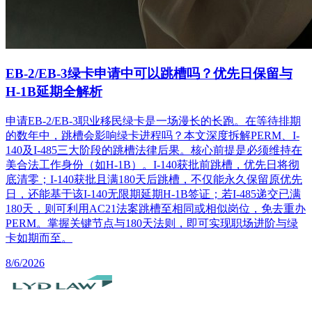
EB-2/EB-3绿卡申请中可以跳槽吗？优先日保留与
H-1B延期全解析
申请EB-2/EB-3职业移民绿卡是一场漫长的长跑。在等待排期
的数年中，跳槽会影响绿卡进程吗？本文深度拆解PERM、I-
140及I-485三大阶段的跳槽法律后果。核心前提是必须维持在
美合法工作身份（如H-1B）。I-140获批前跳槽，优先日将彻
底清零；I-140获批且满180天后跳槽，不仅能永久保留原优先
日，还能基于该I-140无限期延期H-1B签证；若I-485递交已满
180天，则可利用AC21法案跳槽至相同或相似岗位，免去重办
PERM。掌握关键节点与180天法则，即可实现职场进阶与绿
卡如期而至。
8/6/2026