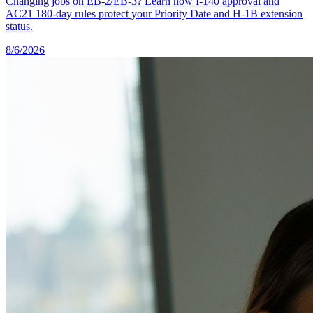
Changing jobs on EB-2/EB-3? Learn how I-140 approval and
AC21 180-day rules protect your Priority Date and H-1B extension
status.
8/6/2026