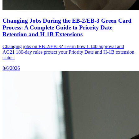
Changing Jobs During the EB-2/EB-3 Green Card
Process: A Complete Guide to Priority Date
Retention and H-1B Extensions
Changing jobs on EB-2/EB-3? Learn how I-140 approval and
AC21 180-day rules protect your Priority Date and H-1B extension
status.
8/6/2026