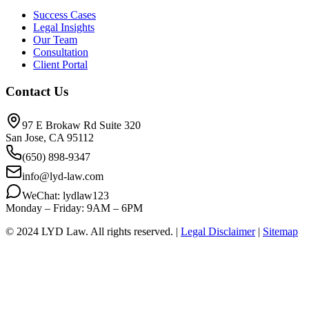
Success Cases
Legal Insights
Our Team
Consultation
Client Portal
Contact Us
97 E Brokaw Rd Suite 320
San Jose, CA 95112
(650) 898-9347
info@lyd-law.com
WeChat: lydlaw123
Monday – Friday: 9AM – 6PM
© 2024 LYD Law.
All rights reserved.
|
Legal Disclaimer
|
Sitemap