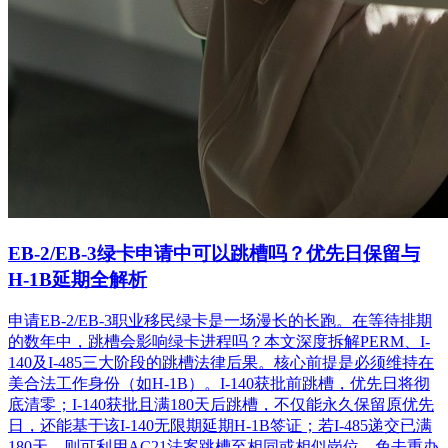
EB-2/EB-3绿卡申请中可以跳槽吗？优先日保留与
H-1B延期全解析
申请EB-2/EB-3职业移民绿卡是一场漫长的长跑。在等待排期
的数年中，跳槽会影响绿卡进程吗？本文深度拆解PERM、I-
140及I-485三大阶段的跳槽法律后果。核心前提是必须维持在
美合法工作身份（如H-1B）。I-140获批前跳槽，优先日将彻
底清零；I-140获批且满180天后跳槽，不仅能永久保留原优先
日，还能基于该I-140无限期延期H-1B签证；若I-485递交已满
180天，则可利用AC21法案跳槽至相同或相似岗位，免去重办