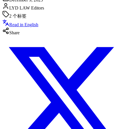
LYD LAW Editors
2
个标签
Read in English
Share