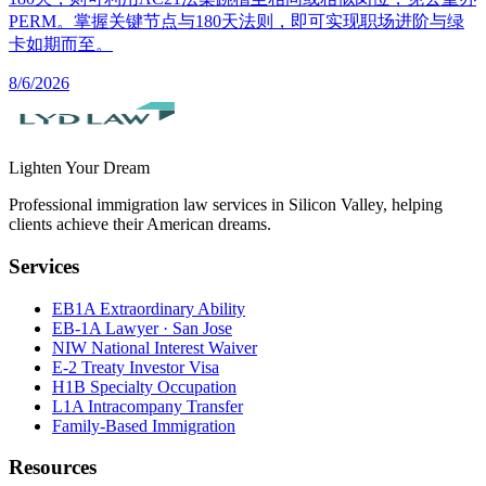
PERM。掌握关键节点与180天法则，即可实现职场进阶与绿
卡如期而至。
8/6/2026
Lighten Your Dream
Professional immigration law services in Silicon Valley, helping
clients achieve their American dreams.
Services
EB1A Extraordinary Ability
EB-1A Lawyer · San Jose
NIW National Interest Waiver
E-2 Treaty Investor Visa
H1B Specialty Occupation
L1A Intracompany Transfer
Family-Based Immigration
Resources