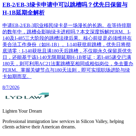
EB-2/EB-3绿卡申请中可以跳槽吗？优先日保留与
H-1B延期全解析
申请EB-2/EB-3职业移民绿卡是一场漫长的长跑。在等待排期
的数年中，跳槽会影响绿卡进程吗？本文深度拆解PERM、I-
140及I-485三大阶段的跳槽法律后果。核心前提是必须维持在
美合法工作身份（如H-1B）。I-140获批前跳槽，优先日将彻
底清零；I-140获批且满180天后跳槽，不仅能永久保留原优先
日，还能基于该I-140无限期延期H-1B签证；若I-485递交已满
180天，则可利用AC21法案跳槽至相同或相似岗位，免去重办
PERM。掌握关键节点与180天法则，即可实现职场进阶与绿
卡如期而至。
8/7/2026
Lighten Your Dream
Professional immigration law services in Silicon Valley, helping
clients achieve their American dreams.