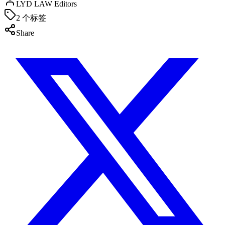
LYD LAW Editors
2
个标签
Share