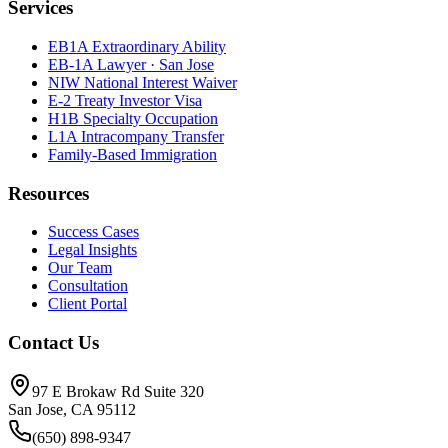
Services
EB1A Extraordinary Ability
EB-1A Lawyer · San Jose
NIW National Interest Waiver
E-2 Treaty Investor Visa
H1B Specialty Occupation
L1A Intracompany Transfer
Family-Based Immigration
Resources
Success Cases
Legal Insights
Our Team
Consultation
Client Portal
Contact Us
97 E Brokaw Rd Suite 320
San Jose, CA 95112
(650) 898-9347