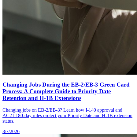
Changing Jobs During the EB-2/EB-3 Green Card
Process: A Complete Guide to Priority Date
Retention and H-1B Extensions
Changing jobs on EB-2/EB-3? Learn how I-140 approval and
AC21 180-day rules protect your Priority Date and H-1B extension
status.
8/7/2026