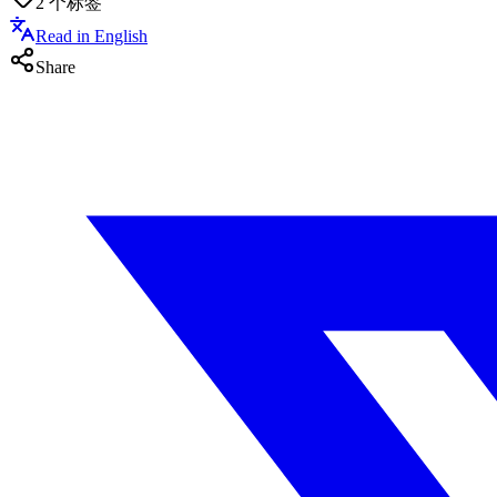
2
个标签
Read in English
Share