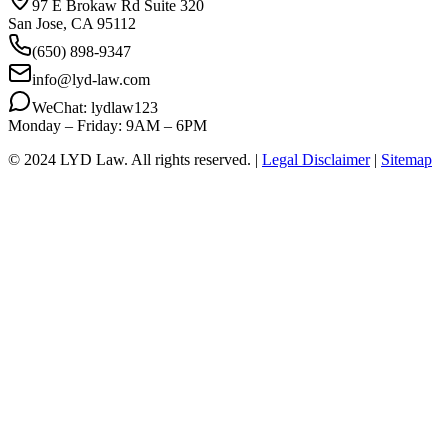
97 E Brokaw Rd Suite 320
San Jose, CA 95112
(650) 898-9347
info@lyd-law.com
WeChat: lydlaw123
Monday – Friday: 9AM – 6PM
© 2024 LYD Law.
All rights reserved.
|
Legal Disclaimer
|
Sitemap