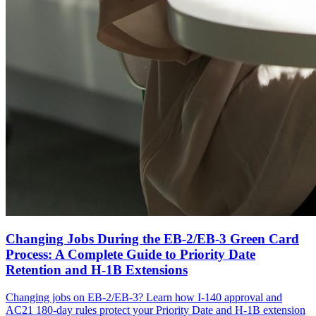
Changing Jobs During the EB-2/EB-3 Green Card
Process: A Complete Guide to Priority Date
Retention and H-1B Extensions
Changing jobs on EB-2/EB-3? Learn how I-140 approval and
AC21 180-day rules protect your Priority Date and H-1B extension