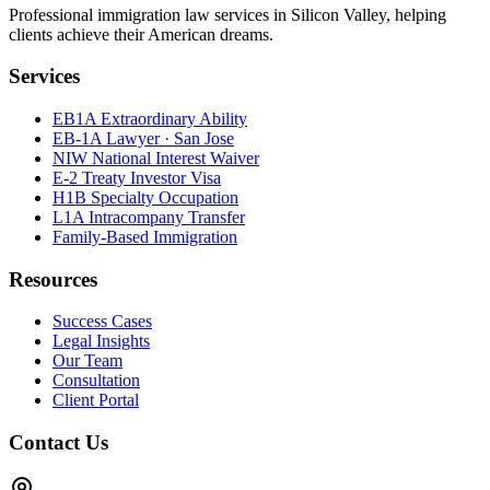
Professional immigration law services in Silicon Valley, helping
clients achieve their American dreams.
Services
EB1A Extraordinary Ability
EB-1A Lawyer · San Jose
NIW National Interest Waiver
E-2 Treaty Investor Visa
H1B Specialty Occupation
L1A Intracompany Transfer
Family-Based Immigration
Resources
Success Cases
Legal Insights
Our Team
Consultation
Client Portal
Contact Us