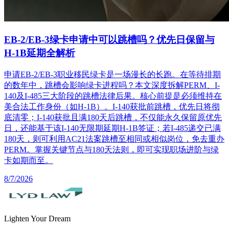
EB-2/EB-3绿卡申请中可以跳槽吗？优先日保留与
H-1B延期全解析
申请EB-2/EB-3职业移民绿卡是一场漫长的长跑。在等待排期
的数年中，跳槽会影响绿卡进程吗？本文深度拆解PERM、I-
140及I-485三大阶段的跳槽法律后果。核心前提是必须维持在
美合法工作身份（如H-1B）。I-140获批前跳槽，优先日将彻
底清零；I-140获批且满180天后跳槽，不仅能永久保留原优先
日，还能基于该I-140无限期延期H-1B签证；若I-485递交已满
180天，则可利用AC21法案跳槽至相同或相似岗位，免去重办
PERM。掌握关键节点与180天法则，即可实现职场进阶与绿
卡如期而至。
8/7/2026
Lighten Your Dream