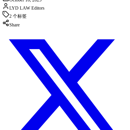
LYD LAW Editors
2
个标签
Share