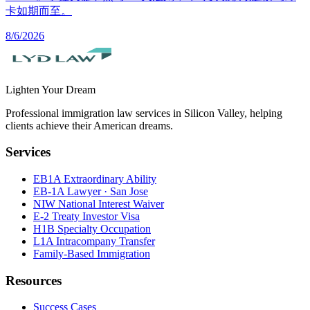
卡如期而至。
8/6/2026
Lighten Your Dream
Professional immigration law services in Silicon Valley, helping
clients achieve their American dreams.
Services
EB1A Extraordinary Ability
EB-1A Lawyer · San Jose
NIW National Interest Waiver
E-2 Treaty Investor Visa
H1B Specialty Occupation
L1A Intracompany Transfer
Family-Based Immigration
Resources
Success Cases