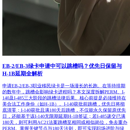
EB-2/EB-3绿卡申请中可以跳槽吗？优先日保留与
H-1B延期全解析
申请EB-2/EB-3职业移民绿卡是一场漫长的长跑。在等待排期
的数年中，跳槽会影响绿卡进程吗？本文深度拆解PERM、I-
140及I-485三大阶段的跳槽法律后果。核心前提是必须维持在
美合法工作身份（如H-1B）。I-140获批前跳槽，优先日将彻
底清零；I-140获批且满180天后跳槽，不仅能永久保留原优先
日，还能基于该I-140无限期延期H-1B签证；若I-485递交已满
180天，则可利用AC21法案跳槽至相同或相似岗位，免去重办
PERM。掌握关键节点与180天法则，即可实现职场进阶与绿