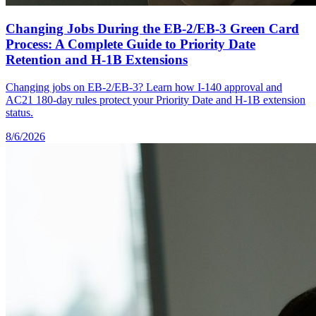
Changing Jobs During the EB-2/EB-3 Green Card
Process: A Complete Guide to Priority Date
Retention and H-1B Extensions
Changing jobs on EB-2/EB-3? Learn how I-140 approval and
AC21 180-day rules protect your Priority Date and H-1B extension
status.
8/6/2026