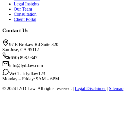
Legal Insights
Our Team
Consultation
Client Portal
Contact Us
97 E Brokaw Rd Suite 320
San Jose, CA 95112
(650) 898-9347
info@lyd-law.com
WeChat: lydlaw123
Monday – Friday: 9AM – 6PM
© 2024 LYD Law.
All rights reserved.
|
Legal Disclaimer
|
Sitemap