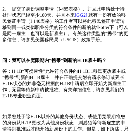
2. 提交了身份调整申请（I-485表格）、并且此申请处于待
处理状态已经至少180天、并且本来
[GG2]
就有一份有效的移
民签证申请（I-140表格）的工作者可以将此移民签证申请转
移到同一或类似职业分类的符合条件的新的就业offer下（可以
是同一雇主，也可以是新雇主）。有关这种类型的“携带”的更
多信息，请参见美国移民局（USCIS）政策手册。
问：我可以在宽限期内“携带”到新的H-1B雇主吗？
答：H-1B“可携带性”允许符合条件的H-1B非移民更改雇主或
“携带”到新的H-1B雇主，并在正确提交附有请求修订或延长
H-1B状态的并非毫无根据的H-1B申请后立即开始为新雇主工
作，无需等待新申请被批准。有关详细信息，请参见我们的
H-1B专业职业页面。
如果您处于除H-1B以外的其他身份状态、或使用宽限期将您
的身份从H-1B更改为其他身份状态，则必须等待新雇主的申
请得到批准后才能开始新身份下的工作。但是，如下所述，只