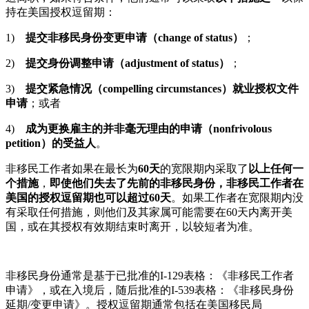
持在美国授权逗留期：
1)
提交非移民身份变更申请（change of status）
；
2)
提交身份调整申请（adjustment of status）
；
3)
提交紧急情况（compelling circumstances）就业授权文件
申请
；或者
4)
成为更换雇主的并非毫无理由的申请（nonfrivolous
petition）的受益人
。
非移民工作者如果在最长为
60天
的宽限期内采取了
以上任何一
个措施
，
即使他们失去了先前的非移民身份，非移民工作者在
美国的授权逗留期也可以超过60天
。如果工作者在宽限期内没
有采取任何措施，则他们及其家属可能需要在60天内离开美
国，或在其授权有效期结束时离开，以较短者为准。
非移民身份通常是基于已批准的I-129表格：《非移民工作者
申请》，或在入境后，随后批准的I-539表格：《非移民身份
延期/变更申请》。授权逗留期通常包括在美国移民局