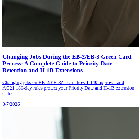
Changing Jobs During the EB-2/EB-3 Green Card
Process: A Complete Guide to Priority Date
Retention and H-1B Extensions
Changing jobs on EB-2/EB-3? Learn how I-140 approval and
AC21 180-day rules protect your Priority Date and H-1B extension
status.
8/7/2026