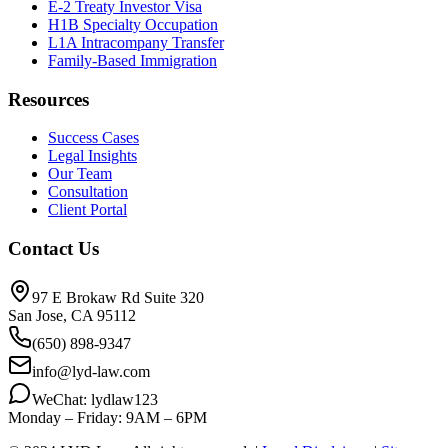
E-2 Treaty Investor Visa
H1B Specialty Occupation
L1A Intracompany Transfer
Family-Based Immigration
Resources
Success Cases
Legal Insights
Our Team
Consultation
Client Portal
Contact Us
97 E Brokaw Rd Suite 320
San Jose, CA 95112
(650) 898-9347
info@lyd-law.com
WeChat: lydlaw123
Monday – Friday: 9AM – 6PM