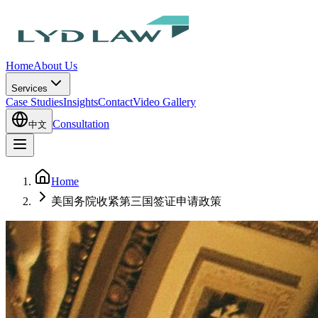
Home
About Us
Services
Case Studies
Insights
Contact
Video Gallery
Consultation
中文
Home
美国务院收紧第三国签证申请政策