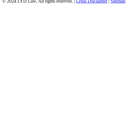
© 2024 LYD Law.
All rights reserved.
|
Legal Disclaimer
|
Sitemap