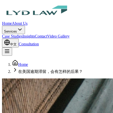
Home
About Us
Services
Case Studies
Insights
Contact
Video Gallery
Consultation
中文
Home
在美国逾期滞留，会有怎样的后果？