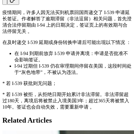
疫情期间，许多人因无法买到机票回国而递交了 I‑539 申请延
长签证。作者解答了逾期滞留（非法逗留）相关问题，首先澄
清合法停留期由 I‑94 上的日期决定，签证页上的有效期与合
法停留无关 。
在及时递交 I‑539 延期或身份转换申请后可能出现以下情况 ：
在 I‑94 到期前放弃 I‑539 申请并离境：申请是否批准不
会影响签证。
I‑94 过期但 I‑539 仍在审理期间停留在美国，这段时间处
于“灰色地带”，不被认为违法。
* 若 I‑539 获批则无问题；
* 若 I‑539 被拒，从拒绝日期开始累计非法滞留。非法滞留超
过180天，离境后将被禁止入境美国3年；超过365天将被禁入
10年。签证也会自动失效，需要重新申请 。
Related Articles