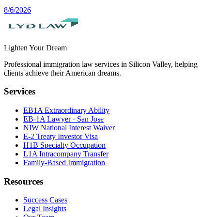
8/6/2026
Lighten Your Dream
Professional immigration law services in Silicon Valley, helping
clients achieve their American dreams.
Services
EB1A Extraordinary Ability
EB-1A Lawyer · San Jose
NIW National Interest Waiver
E-2 Treaty Investor Visa
H1B Specialty Occupation
L1A Intracompany Transfer
Family-Based Immigration
Resources
Success Cases
Legal Insights