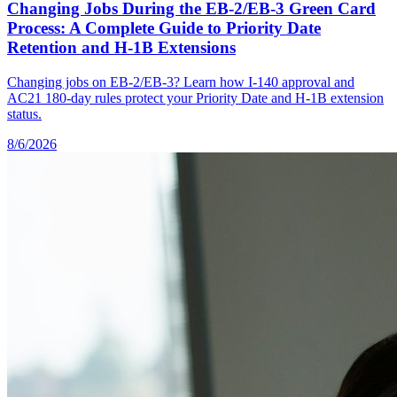
Changing Jobs During the EB-2/EB-3 Green Card
Process: A Complete Guide to Priority Date
Retention and H-1B Extensions
Changing jobs on EB-2/EB-3? Learn how I-140 approval and
AC21 180-day rules protect your Priority Date and H-1B extension
status.
8/6/2026