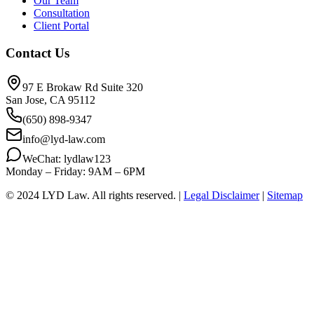
Our Team
Consultation
Client Portal
Contact Us
97 E Brokaw Rd Suite 320
San Jose, CA 95112
(650) 898-9347
info@lyd-law.com
WeChat: lydlaw123
Monday – Friday: 9AM – 6PM
© 2024 LYD Law.
All rights reserved.
|
Legal Disclaimer
|
Sitemap