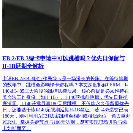
EB-2/EB-3绿卡申请中可以跳槽吗？优先日保留与
H-1B延期全解析
申请EB-2/EB-3职业移民绿卡是一场漫长的长跑。在等待排期
的数年中，跳槽会影响绿卡进程吗？本文深度拆解PERM、I-
140及I-485三大阶段的跳槽法律后果。核心前提是必须维持在
美合法工作身份（如H-1B）。I-140获批前跳槽，优先日将彻
底清零；I-140获批且满180天后跳槽，不仅能永久保留原优先
日，还能基于该I-140无限期延期H-1B签证；若I-485递交已满
180天，则可利用AC21法案跳槽至相同或相似岗位，免去重办
PERM。掌握关键节点与180天法则，即可实现职场进阶与绿
卡如期而至。