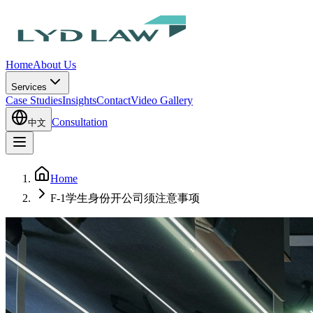
Home
About Us
Services
Case Studies
Insights
Contact
Video Gallery
Consultation
中文
Home
F‑1学生身份开公司须注意事项