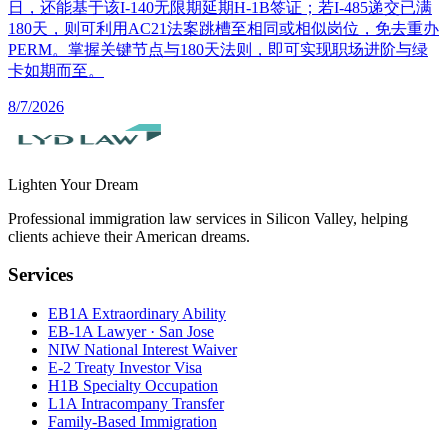
日，还能基于该I-140无限期延期H-1B签证；若I-485递交已满
180天，则可利用AC21法案跳槽至相同或相似岗位，免去重办
PERM。掌握关键节点与180天法则，即可实现职场进阶与绿
卡如期而至。
8/7/2026
Lighten Your Dream
Professional immigration law services in Silicon Valley, helping
clients achieve their American dreams.
Services
EB1A Extraordinary Ability
EB-1A Lawyer · San Jose
NIW National Interest Waiver
E-2 Treaty Investor Visa
H1B Specialty Occupation
L1A Intracompany Transfer
Family-Based Immigration