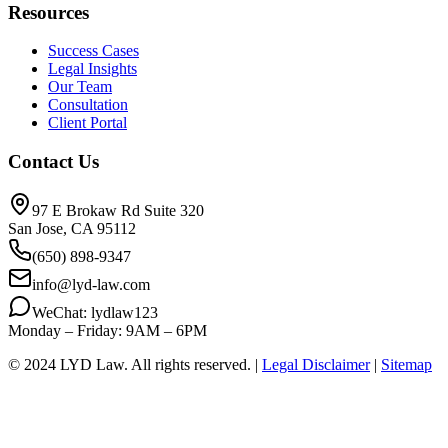
Resources
Success Cases
Legal Insights
Our Team
Consultation
Client Portal
Contact Us
97 E Brokaw Rd Suite 320
San Jose, CA 95112
(650) 898-9347
info@lyd-law.com
WeChat: lydlaw123
Monday – Friday: 9AM – 6PM
© 2024 LYD Law.
All rights reserved.
|
Legal Disclaimer
|
Sitemap