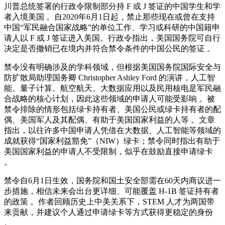
川普总统签署的行政令限制部分持 F 或 J 签证的中国学生和学
者入境美国 。自2020年6月1日起，禁止那些现在或曾在支持
中国“军民融合国家战略”的单位工作、学习或科研的中国籍申
请人以 F 或 J 签证进入美国。行政令指出，美国国务院可自行
决定是否撤销已在境内并符合禁令条件的中国公民的签证 。
禁令没有明确涉及的学科领域，但根据美国国务院国际安全与
防扩散局助理国务卿 Christopher Ashley Ford 的演讲，人工智
能、量子计算、航空航天、大数据应用以及民用核电是军民融
合战略的核心计划，因此这些领域的申请人可能受影响 。被
禁令排除的情形包括绿卡持有者、美国公民或绿卡持有者的配
偶、美国军人及其配偶、有助于美国国家利益的人等 。文章
指出，以往许多中国申请人凭借在大数据、人工智能等领域的
成就获得“国家利益豁免”（NIW）绿卡；禁令同时指出有助于
美国国家利益的申请人不受限制，似乎在鼓励直接申请绿卡
。
禁令自6月1日生效，国务院和国土安全部需在60天内商议进一
步措施，相信未来会出台更详细、可能覆盖 H‑1B 签证持有者
的政策 。作者回顾历史上中美关系下，STEM 人才为两国带
来贡献，并建议个人通过申请绿卡等方式获得更稳定的身份
。