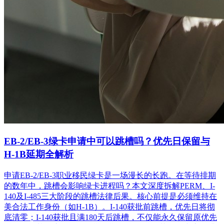
EB-2/EB-3绿卡申请中可以跳槽吗？优先日保留与
H-1B延期全解析
申请EB-2/EB-3职业移民绿卡是一场漫长的长跑。在等待排期
的数年中，跳槽会影响绿卡进程吗？本文深度拆解PERM、I-
140及I-485三大阶段的跳槽法律后果。核心前提是必须维持在
美合法工作身份（如H-1B）。I-140获批前跳槽，优先日将彻
底清零；I-140获批且满180天后跳槽，不仅能永久保留原优先