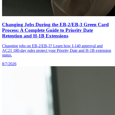
Changing Jobs During the EB-2/EB-3 Green Card
Process: A Complete Guide to Priority Date
Retention and H-1B Extensions
Changing jobs on EB-2/EB-3? Learn how I-140 approval and
AC21 180-day rules protect your Priority Date and H-1B extension
status.
8/7/2026