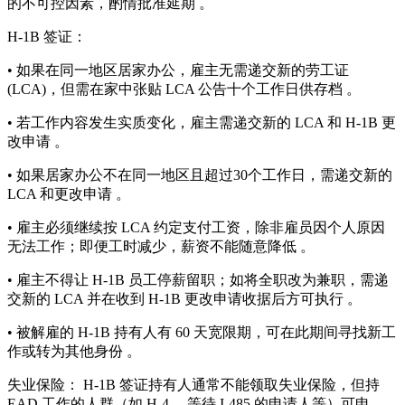
的不可控因素，酌情批准延期 。
H‑1B 签证：
• 如果在同一地区居家办公，雇主无需递交新的劳工证
(LCA)，但需在家中张贴 LCA 公告十个工作日供存档 。
• 若工作内容发生实质变化，雇主需递交新的 LCA 和 H‑1B 更
改申请 。
• 如果居家办公不在同一地区且超过30个工作日，需递交新的
LCA 和更改申请 。
• 雇主必须继续按 LCA 约定支付工资，除非雇员因个人原因
无法工作；即便工时减少，薪资不能随意降低 。
• 雇主不得让 H‑1B 员工停薪留职；如将全职改为兼职，需递
交新的 LCA 并在收到 H‑1B 更改申请收据后方可执行 。
• 被解雇的 H‑1B 持有人有 60 天宽限期，可在此期间寻找新工
作或转为其他身份 。
失业保险： H‑1B 签证持有人通常不能领取失业保险，但持
EAD 工作的人群（如 H‑4 、等待 I‑485 的申请人等）可申