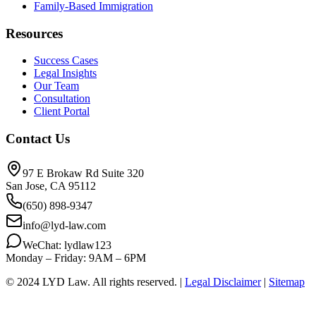
Family-Based Immigration
Resources
Success Cases
Legal Insights
Our Team
Consultation
Client Portal
Contact Us
97 E Brokaw Rd Suite 320
San Jose, CA 95112
(650) 898-9347
info@lyd-law.com
WeChat: lydlaw123
Monday – Friday: 9AM – 6PM
© 2024 LYD Law.
All rights reserved.
|
Legal Disclaimer
|
Sitemap