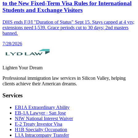
to the New Fixed-Term Visa Rules for International
Students and Exchange Visitors
DHS ends F/J/I "Duration of Status" Sept 15. Stays capped at 4 yrs;
extensions need I-539. Grace periods cut to 30 days; 2nd masters
banned.
7/28/2026
Lighten Your Dream
Professional immigration law services in Silicon Valley, helping
clients achieve their American dreams.
Services
EB1A Extraordinary Ability
EB-1A Lawyer · San Jose
NIW National Interest Waiver
E-2 Treaty Investor Visa
H1B Specialty Occupation
L1A Intracompany Transfer