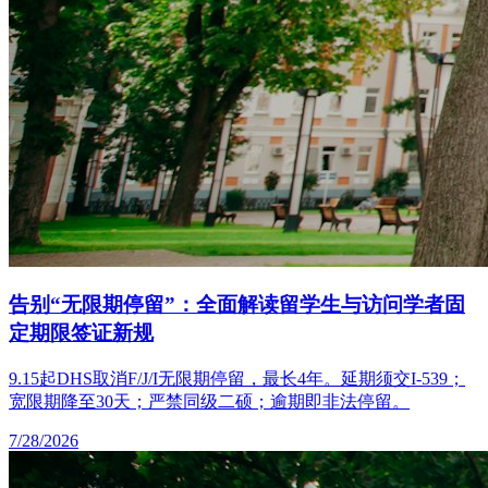
告别“无限期停留”：全面解读留学生与访问学者固
定期限签证新规
9.15起DHS取消F/J/I无限期停留，最长4年。延期须交I-539；
宽限期降至30天；严禁同级二硕；逾期即非法停留。
7/28/2026