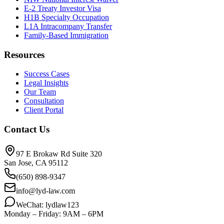
E-2 Treaty Investor Visa
H1B Specialty Occupation
L1A Intracompany Transfer
Family-Based Immigration
Resources
Success Cases
Legal Insights
Our Team
Consultation
Client Portal
Contact Us
97 E Brokaw Rd Suite 320
San Jose, CA 95112
(650) 898-9347
info@lyd-law.com
WeChat: lydlaw123
Monday – Friday: 9AM – 6PM