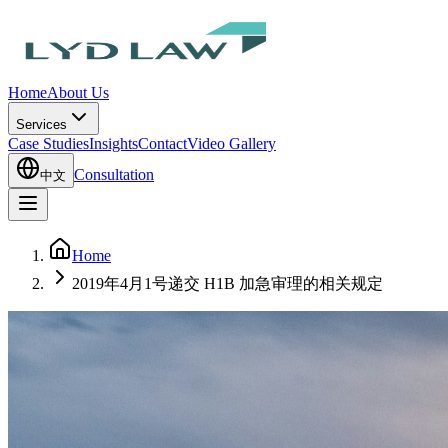
Home
About Us
Services
Case Studies
Insights
Contact
Video Gallery
Consultation
中文
Home
2019年4月1号递交 H1B 加急审理的相关规定