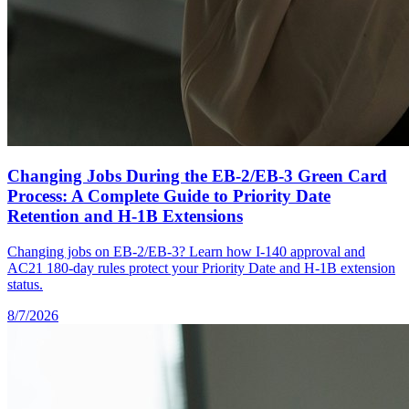
Changing Jobs During the EB-2/EB-3 Green Card
Process: A Complete Guide to Priority Date
Retention and H-1B Extensions
Changing jobs on EB-2/EB-3? Learn how I-140 approval and
AC21 180-day rules protect your Priority Date and H-1B extension
status.
8/7/2026