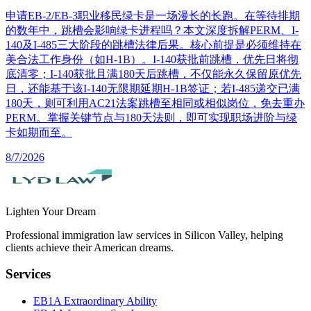
申请EB-2/EB-3职业移民绿卡是一场漫长的长跑。在等待排期
的数年中，跳槽会影响绿卡进程吗？本文深度拆解PERM、I-
140及I-485三大阶段的跳槽法律后果。核心前提是必须维持在
美合法工作身份（如H-1B）。I-140获批前跳槽，优先日将彻
底清零；I-140获批且满180天后跳槽，不仅能永久保留原优先
日，还能基于该I-140无限期延期H-1B签证；若I-485递交已满
180天，则可利用AC21法案跳槽至相同或相似岗位，免去重办
PERM。掌握关键节点与180天法则，即可实现职场进阶与绿
卡如期而至。
8/7/2026
Lighten Your Dream
Professional immigration law services in Silicon Valley, helping
clients achieve their American dreams.
Services
EB1A Extraordinary Ability