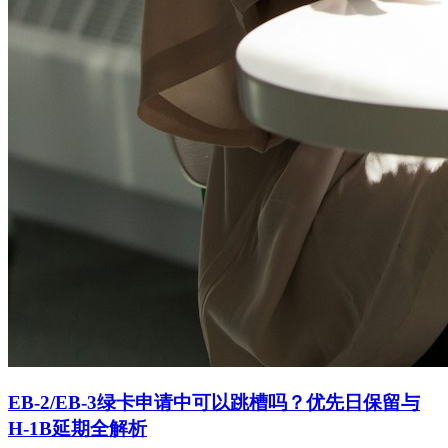
EB-2/EB-3绿卡申请中可以跳槽吗？优先日保留与
H-1B延期全解析