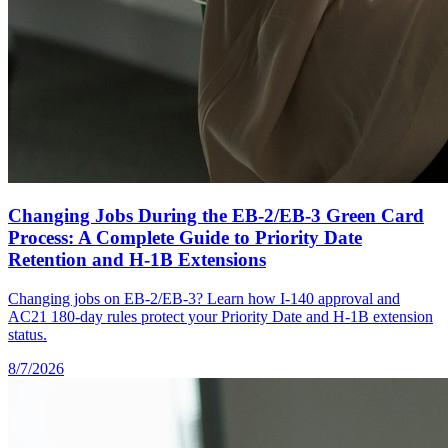
Changing Jobs During the EB-2/EB-3 Green Card
Process: A Complete Guide to Priority Date
Retention and H-1B Extensions
Changing jobs on EB-2/EB-3? Learn how I-140 approval and
AC21 180-day rules protect your Priority Date and H-1B extension
status.
8/7/2026