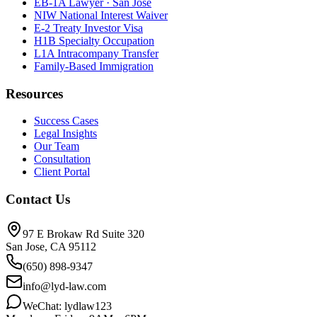
EB-1A Lawyer · San Jose
NIW National Interest Waiver
E-2 Treaty Investor Visa
H1B Specialty Occupation
L1A Intracompany Transfer
Family-Based Immigration
Resources
Success Cases
Legal Insights
Our Team
Consultation
Client Portal
Contact Us
97 E Brokaw Rd Suite 320
San Jose, CA 95112
(650) 898-9347
info@lyd-law.com
WeChat: lydlaw123