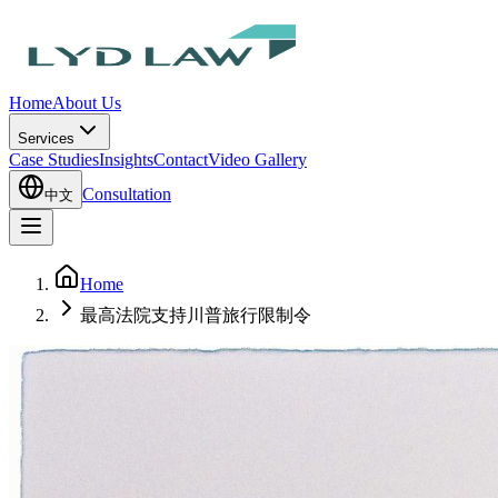
Home
About Us
Services
Case Studies
Insights
Contact
Video Gallery
Consultation
中文
Home
最高法院支持川普旅行限制令