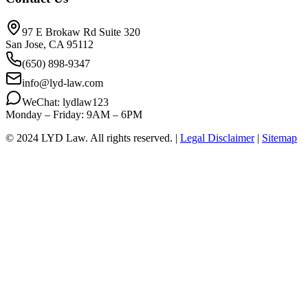
97 E Brokaw Rd Suite 320
San Jose, CA 95112
(650) 898-9347
info@lyd-law.com
WeChat: lydlaw123
Monday – Friday: 9AM – 6PM
© 2024 LYD Law.
All rights reserved.
|
Legal Disclaimer
|
Sitemap