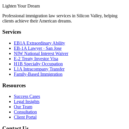
Lighten Your Dream
Professional immigration law services in Silicon Valley, helping
clients achieve their American dreams.
Services
EB1A Extraordinary Ability
EB-1A Lawyer · San Jose
NIW National Interest Waiver
E-2 Treaty Investor Visa
H1B Specialty Occupation
L1A Intracompany Transfer
Family-Based Immigration
Resources
Success Cases
Legal Insights
Our Team
Consultation
Client Portal
Contact Us