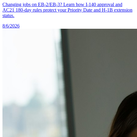
Changing jobs on EB-2/EB-3? Learn how I-140 approval and
AC21 180-day rules protect your Priority Date and H-1B extension
status.
8/6/2026