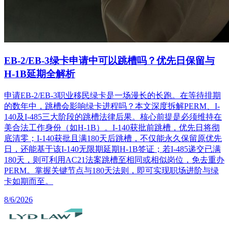
EB-2/EB-3绿卡申请中可以跳槽吗？优先日保留与
H-1B延期全解析
申请EB-2/EB-3职业移民绿卡是一场漫长的长跑。在等待排期
的数年中，跳槽会影响绿卡进程吗？本文深度拆解PERM、I-
140及I-485三大阶段的跳槽法律后果。核心前提是必须维持在
美合法工作身份（如H-1B）。I-140获批前跳槽，优先日将彻
底清零；I-140获批且满180天后跳槽，不仅能永久保留原优先
日，还能基于该I-140无限期延期H-1B签证；若I-485递交已满
180天，则可利用AC21法案跳槽至相同或相似岗位，免去重办
PERM。掌握关键节点与180天法则，即可实现职场进阶与绿
卡如期而至。
8/6/2026